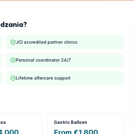
udzania
?
JCI accredited partner clinics
Personal coordinator 24/7
Lifetime aftercare support
ass
Gastric Balloon
4,000
From €1,800