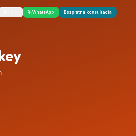
🇵🇱
WhatsApp
Bezpłatna konsultacja
rkey
h