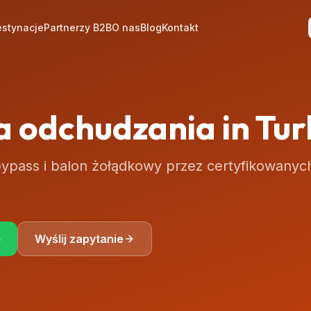
stynacje
Partnerzy B2B
O nas
Blog
Kontakt
a odchudzania
in Tu
ypass i balon żołądkowy przez certyfikowanyc
p
Wyślij zapytanie