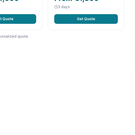
3 days
t Quote
Get Quote
sonalized quote.