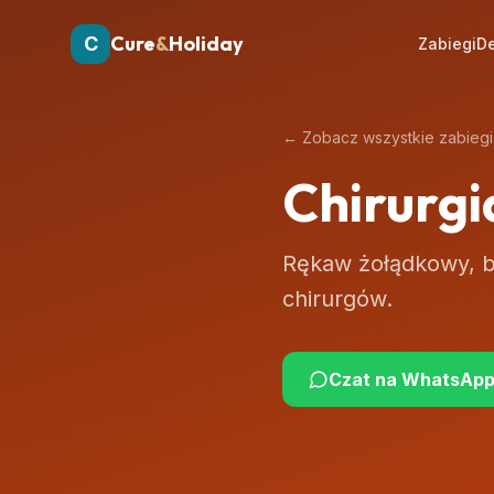
Cure
&
Holiday
C
Zabiegi
De
←
Zobacz wszystkie zabiegi
Chirurgi
Rękaw żołądkowy, b
chirurgów.
Czat na WhatsAp