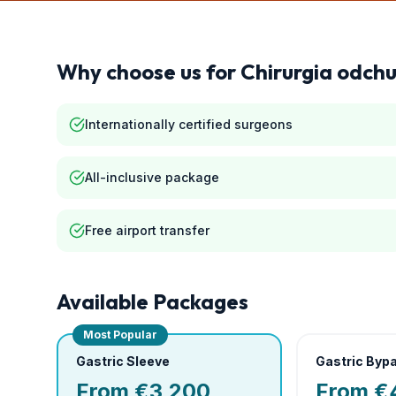
Why choose us for
Chirurgia odch
Internationally certified surgeons
All-inclusive package
Free airport transfer
Available Packages
Most Popular
Gastric Sleeve
Gastric Byp
From €3,200
From €