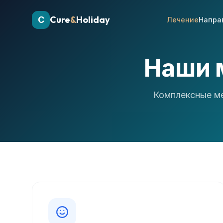
Cure
&
Holiday
C
Лечение
Напра
Наши 
Комплексные ме