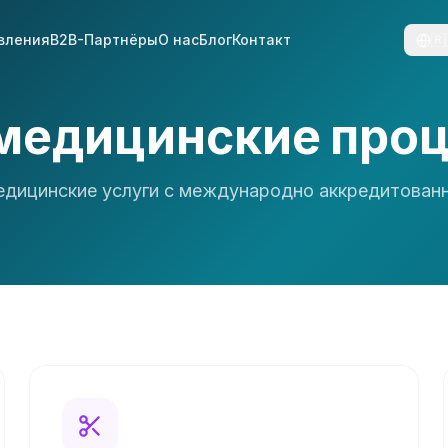
вления
B2B-Партнёры
О нас
Блог
Контакт
🇷
медицинские про
дицинские услуги с международно аккредитован