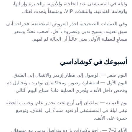
وليلة في المستشفى عند الحاجة، والأدوية، والجبيرة وإزالتها،
والإقامة الفندقية، والتنقلات VIP، ومنسقاً يتحدث لغتك.
وفي العمليات التصحيحية احذر العروض المنخفضة. فجراحة أنف
سبق تعديله، بنسيج ندبي وغضروف أقل، أصعب فعلاً؛ وسعر
مساوٍ للعملية الأولى يعني غالباً أن الحالة لم تُفهم.
أسبوعك في كوشاداسي
اليوم صفر — الوصول إلى مطار إزمير والانتقال إلى الفندق.
اليوم الأول — استشارة وصور، ومحاكاة إن توفرت، وتحاليل دم
وفحص داخل الأنف. وتُجرى العملية عادةً صباح اليوم التالي.
يوم العملية — ساعتان إلى أربع تحت تخدير عام. وحسب الخطة
تبقى ليلة في المستشفى أو تعود مساءً إلى الفندق. وتوضع
جبيرة على الأنف.
الأيام 3–7 — راحة وكمادات باردة وتواصل يومي مع منسقك.