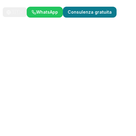
🇮🇹
WhatsApp
Consulenza gratuita