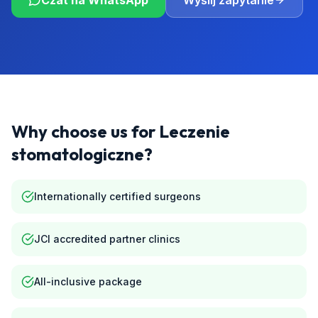
Czat na WhatsApp
Wyślij zapytanie
Why choose us for
Leczenie
stomatologiczne
?
Internationally certified surgeons
JCI accredited partner clinics
All-inclusive package