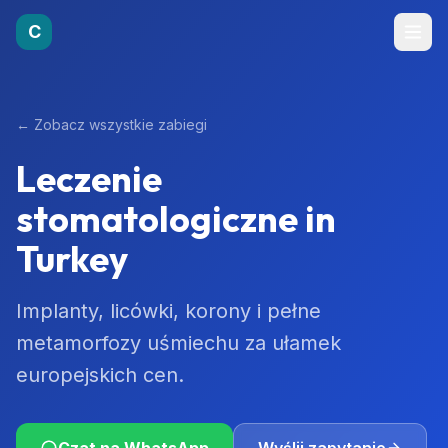
C
←
Zobacz wszystkie zabiegi
Leczenie
stomatologiczne
in
Turkey
Implanty, licówki, korony i pełne
metamorfozy uśmiechu za ułamek
europejskich cen.