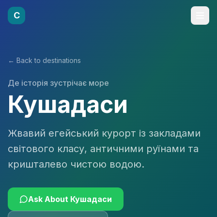
C
← Back to destinations
Де історія зустрічає море
Кушадаси
Жвавий егейський курорт із закладами
світового класу, античними руїнами та
кришталево чистою водою.
Ask About
Кушадаси