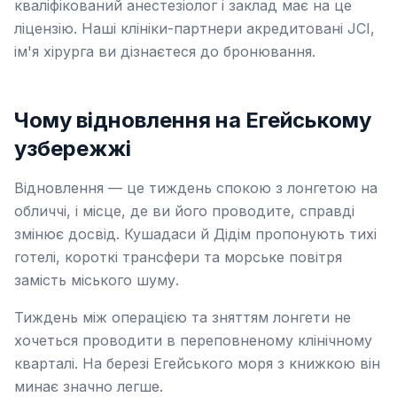
кваліфікований анестезіолог і заклад має на це
ліцензію. Наші клініки-партнери акредитовані JCI,
ім'я хірурга ви дізнаєтеся до бронювання.
Чому відновлення на Егейському
узбережжі
Відновлення — це тиждень спокою з лонгетою на
обличчі, і місце, де ви його проводите, справді
змінює досвід. Кушадаси й Дідім пропонують тихі
готелі, короткі трансфери та морське повітря
замість міського шуму.
Тиждень між операцією та зняттям лонгети не
хочеться проводити в переповненому клінічному
кварталі. На березі Егейського моря з книжкою він
минає значно легше.