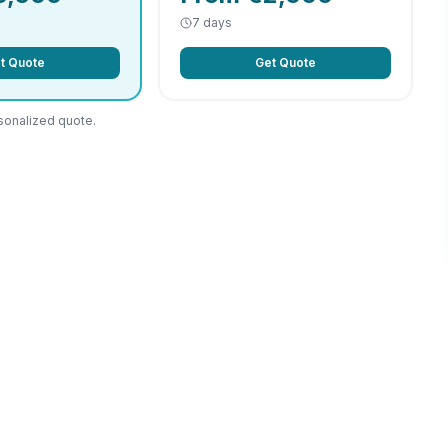
7 days
t Quote
Get Quote
sonalized quote.