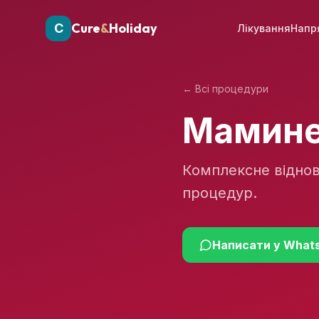
Cure
&
Holiday
C
Лікування
Напр
←
Всі процедури
Мамине
Комплексне відновл
процедур.
Написати у What