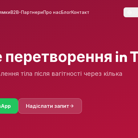
ямки
B2B-Партнери
Про нас
Блог
Контакт
🇺
 перетворення
in 
ення тіла після вагітності через кілька
sApp
Надіслати запит