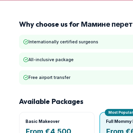
Why choose us for
Мамине перет
Internationally certified surgeons
All-inclusive package
Free airport transfer
Available Packages
Most Popula
Basic Makeover
Full Mommy
From €4,500
From €