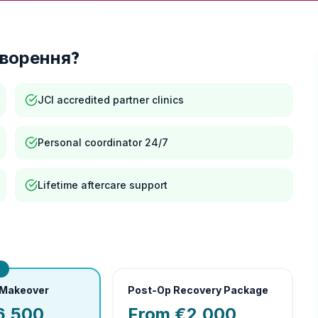
ворення
?
JCI accredited partner clinics
Personal coordinator 24/7
Lifetime aftercare support
r
 Makeover
Post-Op Recovery Package
6,500
From €2,000